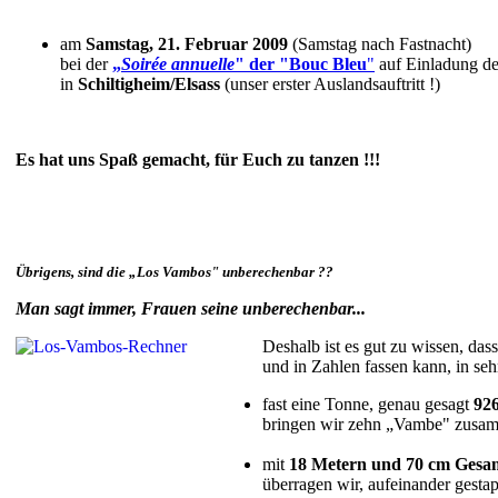
am
Samstag, 21. Februar 2009
(Samstag nach Fastnacht)
bei der
„
Soirée annuelle
" der "Bouc Bleu
"
auf Einladung d
in
Schiltigheim/Elsass
(unser erster Auslandsauftritt !)
Es hat uns Spaß gemacht, für Euch zu tanzen !!!
Übrigens, sind die „Los Vambos" unberechenbar ??
Man sagt immer, Frauen seine unberechenbar...
Deshalb ist es gut zu wissen, d
und in Zahlen fassen kann, in seh
fast eine Tonne, genau gesagt
926
bringen wir zehn „Vambe" zusamm
mit
18 Metern und 70 cm Gesa
überragen wir, aufeinander gestap