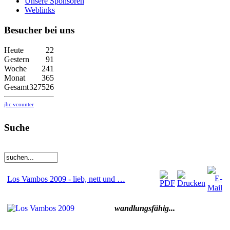
Unsere Sponsoren
Weblinks
Besucher bei uns
Heute
22
Gestern
91
Woche
241
Monat
365
Gesamt
327526
jbc vcounter
Suche
Los Vambos 2009 - lieb, nett und …
wandlungsfähig...