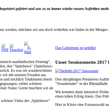
egeistert gefeiert und uns so zu immer wieder neuen Auftritten motivi
ehen werden, möchten wir uns doch weiterhin wie bisher in der Menger
Das Geheimnis ist gelüftet
ösisch-saarländischen Feiertag“,
Unser Sessionsmotto 2017 l
nden, den "Spitzbuwe" (Spitzbuwe-
kreich. Es war ein wunderschöner
o wir mit unseren Freuden aus
en und reichlich Trinkbarem feiern
Den diesjährigen Premieren-Auftrit
egegnungen, vielen schönen
"Neandertaler" in der Bliestalhall
ner Natur. Gerne brachten wir als
Wir konnten dank intensiver Probe
einen tollen Erfolg feiern. Das Pub
in schönes Video der „Spitzbuwe“
Hier in Kürze eine Fotoauswahl au