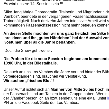
Es wird unsere 14. Session sein !!!
Silke, langjährige Choreografin, Trainerin und Mitgründerin d
Vambos“, beendete in der vergangenen Faasenachtssession i
Trainertätigkeit. Nach dreizehn Jahren intensiver Arbeit wird s
kommenden Faasenachssession nicht mehr betreuen können
An dieser Stelle möchten wir uns ganz herzlich bei Silke f
ihre Ideen und ihr „gutes Händchen“ bei der Auswahl vo
Kostümen über all die Jahre bedanken
.
Doch die Show geht weiter:
Die Proben für die neue Session beginnen am kommende
10:00 Uhr, in der Bliestalhalle.
Da auch an uns Los Vambos die Jahre vor und hinter der Büh
vorbeigegangen sind, brauchen wir Verstärkung.
Wir suchen „frisches Blut“!
Unser Aufruf richtet sich an
Männer von Mitte 20 bis hoch in 
der Faasenacht und am Tanzen in der Gruppe haben. Wer Inter
der „Vambe“ persönlich an bzw. sendet uns eine eMail unter
PN an die Facebook-Seite der Los Vambos.