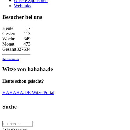
Unsere Sponsoren
Weblinks
Besucher bei uns
Heute
17
Gestern
113
Woche
349
Monat
473
Gesamt
327634
jbc vcounter
Witze von hahaha.de
Heute schon gelacht?
HAHAHA.DE Witze Portal
Suche