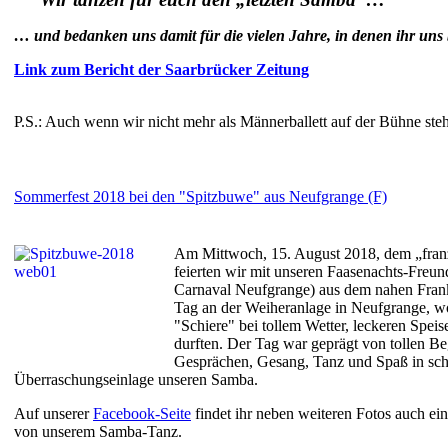
… und bedanken uns damit für die vielen Jahre, in denen ihr uns b
Link zum Bericht der Saarbrücker Zeitung
P.S.: Auch wenn wir nicht mehr als Männerballett auf der Bühne st
Sommerfest 2018 bei den "Spitzbuwe" aus Neufgrange (F)
Am Mittwoch, 15. August 2018, dem „franz
feierten wir mit unseren Faasenachts-Freu
Carnaval Neufgrange) aus dem nahen Fran
Tag an der Weiheranlage in Neufgrange, w
"Schiere" bei tollem Wetter, leckeren Speis
durften. Der Tag war geprägt von tollen B
Gesprächen, Gesang, Tanz und Spaß in schö
Überraschungseinlage unseren Samba.
Auf unserer
Facebook-Seite
findet ihr neben weiteren Fotos auch e
von unserem Samba-Tanz.